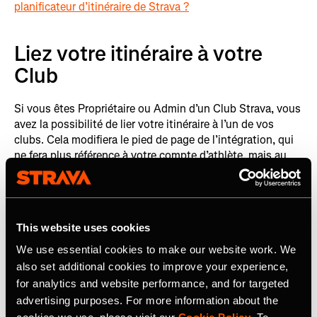
planificateur d’itinéraire de Strava ?
Liez votre itinéraire à votre
Club
Si vous êtes Propriétaire ou Admin d’un Club Strava, vous
avez la possibilité de lier votre itinéraire à l’un de vos
clubs. Cela modifiera le pied de page de l’intégration, qui
ne fera plus référence à votre compte d’athlète, mais au
club que vous aurez choisi. « Rejoindre le Club Strava »
remplacera le bouton « Voir sur Strava », ce qui vous
permettra de générer du trafic vers la page de votre club !
De plus, si votre club est vérifié, la coche « vérifié »
This website uses cookies
apparaîtra dans le pied de page de l’intégration.
We use essential cookies to make our website work. We
also set additional cookies to improve your experience,
for analytics and website performance, and for targeted
advertising purposes. For more information about the